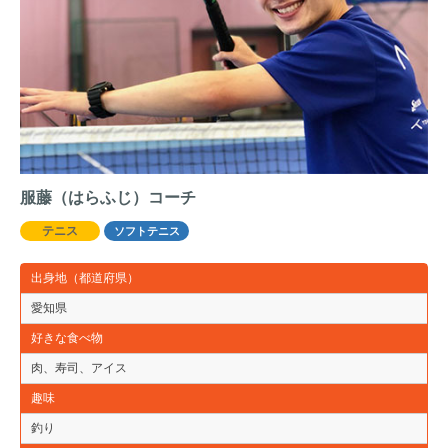
服藤（はらふじ）コーチ
テニス
ソフトテニス
出身地（都道府県）
愛知県
好きな食べ物
肉、寿司、アイス
趣味
釣り