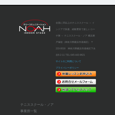
全国に35以上のテニススクール
～ イ
ンドアで快適、経験豊富で楽しいコー
チ陣 ～
テニススクール・ノア 横浜東
戸塚校（神奈川県横浜市港南区）
〒
233-0016 神奈川県横浜市港南区下永
谷6-2-11
TEL:
045-443-9621
サイトのご利用について
プライバシーポリシー
テニススクール・ノア
事業所一覧