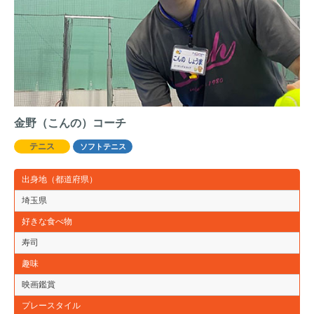
金野（こんの）コーチ
テニス
ソフトテニス
出身地（都道府県）
埼玉県
好きな食べ物
寿司
趣味
映画鑑賞
プレースタイル