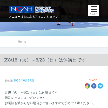
メニューは右にあるアイコンをタップ
Home
②8/18（火）～8/23（日）は休講日です
2026年6月29日
SHARE:
投稿日:
+1
EBOOK
TWITTER
8/18（火）～8/23（日）は休講日です
通常レッスンはございません。
お電話も繋がらない場合がございますので予めご了承ください。