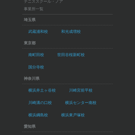
テニススクール・ノア
事業所一覧
埼玉県
武蔵浦和校
和光成増校
東京都
南町田校
世田谷桜新町校
国分寺校
神奈川県
横浜井土ヶ谷校
川崎宮前平校
川崎溝の口校
横浜センター南校
横浜綱島校
横浜東戸塚校
愛知県