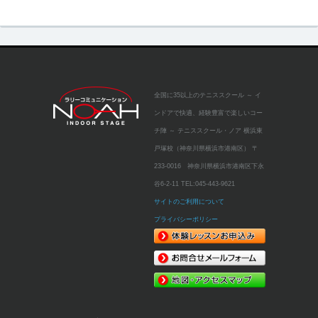
全国に35以上のテニススクール
～ イ
ンドアで快適、経験豊富で楽しいコー
チ陣 ～
テニススクール・ノア 横浜東
戸塚校（神奈川県横浜市港南区）
〒
233-0016 神奈川県横浜市港南区下永
谷6-2-11
TEL:
045-443-9621
サイトのご利用について
プライバシーポリシー